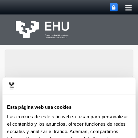
Abri
Saltar al contenido principal
me
prin
Departamento de
Ingeniería Química y del
Abrir/cerrar m
Menú
Medio Ambiente
Esta página web usa cookies
Las cookies de este sitio web se usan para personalizar
el contenido y los anuncios, ofrecer funciones de redes
Tesis Doctorales (2022)
sociales y analizar el tráfico. Además, compartimos