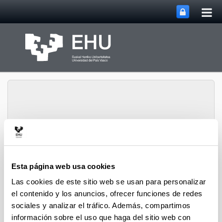
Abri
Saltar al contenido principal
me
prin
Departamento de
Ingeniería Química y del
Esta página web usa cookies
Abrir/cerrar m
Menú
Medio Ambiente
Las cookies de este sitio web se usan para personalizar
el contenido y los anuncios, ofrecer funciones de redes
sociales y analizar el tráfico. Además, compartimos
Tesis Doctorales (2022)
información sobre el uso que haga del sitio web con