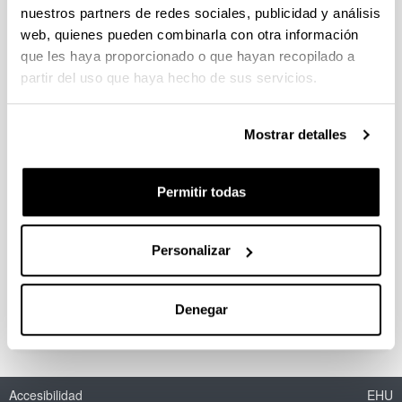
nuestros partners de redes sociales, publicidad y análisis
web, quienes pueden combinarla con otra información
que les haya proporcionado o que hayan recopilado a
Design of chitosan-based materials
partir del uso que haya hecho de sus servicios.
for food applications
Doctorando/a:
Zarandona, Iratxe
Mostrar detalles
Año:
2022
Permitir todas
Universidad:
Universidad del País Vasco / Euskal Herriko
Unibertsitatea (UPV/EHU)
Personalizar
Personas encargadas de la dirección:
Koro de la Caba eta Pedro Guerrero
Denegar
Accesibilidad
EHU