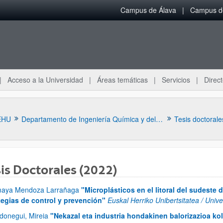
Campus de Álava
Campus de
Acceso a la Universidad
Áreas temáticas
Servicios
Direct
EHU
Departamento de Ingeniería Química y del Medio Ambiente
Tesis doctorale
is Doctorales (2022)
aya Mendoza Larrañaga
"Microplásticos en el litoral del sudeste 
tegias de control y prevención"
Euskal Herriko Unibertsitatea / Uni
ar subpáginas
donegui, Mireia
"Nekazal eta industria hondakinen balorizazioa ko