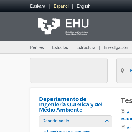
Saltar al contenido principal
Euskara
Español
English
Perfiles
Estudios
Estructura
Investigación
Departamento de
Tes
Ingeniería Química y del
Medio Ambiente
Am
estra
Departamento
Mostrar/ocult
An
Localización y contacto