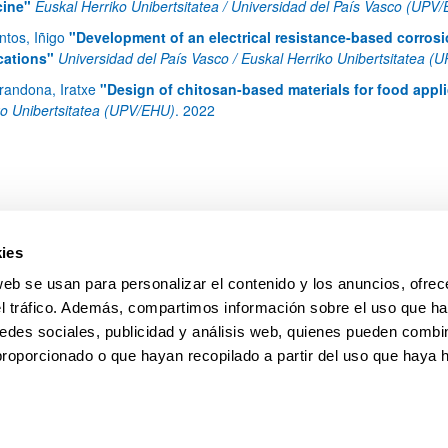
cine"
Euskal Herriko Unibertsitatea / Universidad del País Vasco (UPV
ar subpáginas
ntos, Iñigo
"Development of an electrical resistance-based corrosi
cations"
Universidad del País Vasco / Euskal Herriko Unibertsitatea (
randona, Iratxe
"Design of chitosan-based materials for food appl
ko Unibertsitatea (UPV/EHU)
.
2022
ies
web se usan para personalizar el contenido y los anuncios, ofrec
el tráfico. Además, compartimos información sobre el uso que ha
edes sociales, publicidad y análisis web, quienes pueden combin
proporcionado o que hayan recopilado a partir del uso que haya