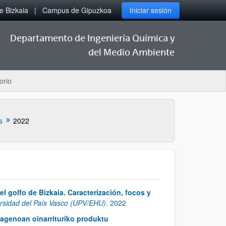
 Bizkaia
Campus de Gipuzkoa
Iniciar sesión
Departamento de Ingeniería Química y
del Medio Ambiente
orio
s
2022
del golfo de Bizkaia. Caracterización, focos y
versidad del País Vasco (UPV/EHU)
.
2022
lagenoan oinarrituriko produktu