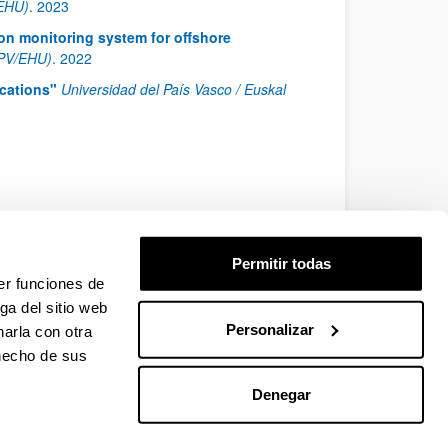
/EHU)
.
2023
on monitoring system for offshore
UPV/EHU)
.
2022
ications"
Universidad del País Vasco / Euskal
Permitir todas
er funciones de
ga del sitio web
Personalizar
arla con otra
 hecho de sus
Denegar