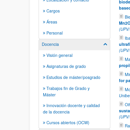
biode
based
Cargos
Bi
Áreas
Mn2O3
(UPV
Personal
Ib
Docencia
ultra
Mostrar/ocult
(UPV
Visión general
Ma
propi
Asignaturas de grado
Mi
Estudios de máster/posgrado
for p
Trabajos fin de Grado y
Mo
Máster
Unibe
Oi
Innovación docente y calidad
susta
de la docencia
(UPV
Cursos abiertos (OCW)
Ra