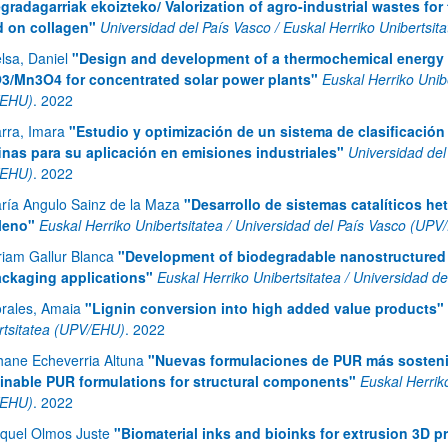
gradagarriak ekoizteko/ Valorization of agro-industrial wastes fo
 on collagen"
Universidad del País Vasco / Euskal Herriko Unibertsi
elsa, Daniel
"Design and development of a thermochemical energy 
/Mn3O4 for concentrated solar power plants"
Euskal Herriko Unib
/EHU)
.
2022
arra, Imara
"Estudio y optimización de un sistema de clasificación 
finas para su aplicación en emisiones industriales"
Universidad del
ar subpáginas
/EHU)
.
2022
ría Angulo Sainz de la Maza
"Desarrollo de sistemas catalíticos h
leno"
Euskal Herriko Unibertsitatea / Universidad del País Vasco (UP
riam Gallur Blanca
"Development of biodegradable nanostructured 
ackaging applications"
Euskal Herriko Unibertsitatea / Universidad 
rales, Amaia
"Lignin conversion into high added value products"
rtsitatea (UPV/EHU)
.
2022
hane Echeverria Altuna
"Nuevas formulaciones de PUR más sostenib
inable PUR formulations for structural components"
Euskal Herrik
/EHU)
.
2022
quel Olmos Juste
"Biomaterial inks and bioinks for extrusion 3D pr