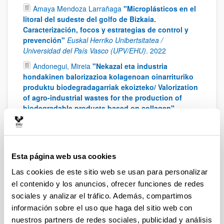
Amaya Mendoza Larrañaga
"Microplásticos en el
litoral del sudeste del golfo de Bizkaia.
Caracterización, focos y estrategias de control y
prevención"
Euskal Herriko Unibertsitatea /
Universidad del País Vasco (UPV/EHU)
.
2022
Andonegui, Mireia
"Nekazal eta industria
hondakinen balorizazioa kolagenoan oinarrituriko
produktu biodegradagarriak ekoizteko/ Valorization
of agro-industrial wastes for the production of
biodegradable products based on collagen"
Universidad del País Vasco / Euskal Herriko
Unibertsitatea (UPV/EHU)
.
2022
Bielsa, Daniel
"Design and development of a
thermochemical energy storage system based on
Esta página web usa cookies
the redox couple Mn2O3/Mn3O4 for concentrated
Las cookies de este sitio web se usan para personalizar
solar power plants"
Euskal Herriko Unibertsitatea /
el contenido y los anuncios, ofrecer funciones de redes
Universidad del País Vasco (UPV/EHU)
.
2022
sociales y analizar el tráfico. Además, compartimos
Ibarra, Imara
"Estudio y optimización de un
información sobre el uso que haga del sitio web con
sistema de clasificación por movilidad eléctrica de
nuestros partners de redes sociales, publicidad y análisis
partículas finas y ultrafinas para su aplicación en