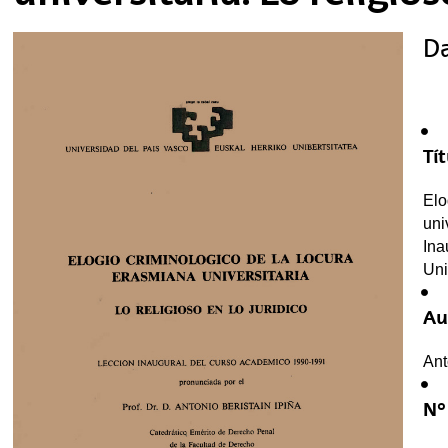
Da
tar subpáginas
tar subpáginas
Tít
tar subpáginas
Elo
uni
Ina
Uni
Au
tar subpáginas
Ant
tar subpáginas
Nº