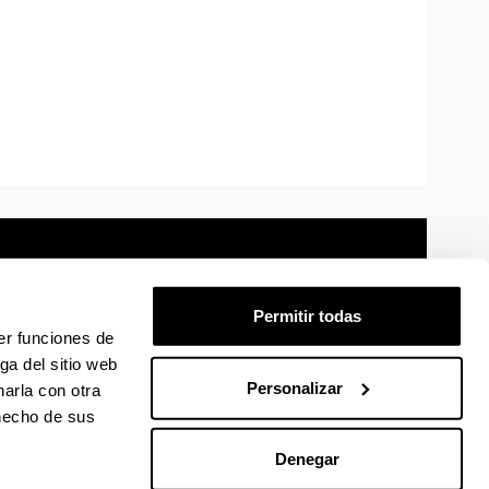
Permitir todas
er funciones de
mación legal
Mapa
Ayuda
Contacto
ga del sitio web
Personalizar
arla con otra
 en Facebook
La EHU en Linkedin
La EHU en Instagram
La EHU en Youtube
La EHU en Vimeo
La EHU en Flickr
 hecho de sus
Denegar