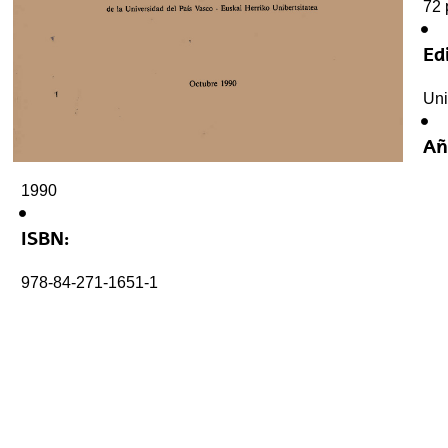
72 
Edi
Uni
Añ
1990
ISBN:
978-84-271-1651-1