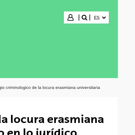
IDIOMA SELECCIO
Iniciar sesión
ES
buscar"
gio criminologico de la locura erasmiana universitaria
la locura erasmiana
o en lo jurídico