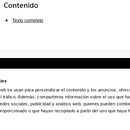
Contenido
Texto completo
ies
web se usan para personalizar el contenido y los anuncios, ofrec
Sede electrónica
Accesibilidad
Infor
el tráfico. Además, compartimos información sobre el uso que ha
edes sociales, publicidad y análisis web, quienes pueden combin
La EHU en Tiktok
La EHU en Bluesky
La EHU
proporcionado o que hayan recopilado a partir del uso que haya