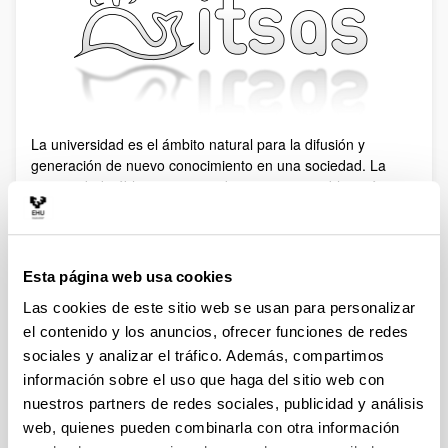
La universidad es el ámbito natural para la difusión y
generación de nuevo conocimiento en una sociedad. La
universidad pública tiene, si cabe, una mayor obligación
para con la sociedad que la subvenciona.
En itsas consideramos que el software libre y la difusión del
conocimiento están íntimamente ligados: porque no hay
Esta página web usa cookies
conocimiento sin código fuente, porque no se difunde el
Las cookies de este sitio web se usan para personalizar
conocimiento usando licencias restrictivas.
el contenido y los anuncios, ofrecer funciones de redes
sociales y analizar el tráfico. Además, compartimos
información sobre el uso que haga del sitio web con
nuestros partners de redes sociales, publicidad y análisis
web, quienes pueden combinarla con otra información