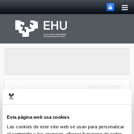
Abri
Saltar al contenido principal
me
prin
Abrir/cerrar m
Menú
Lipids & Liver
Tesis Doctorales
Esta página web usa cookies
Las cookies de este sitio web se usan para personalizar
el contenido y los anuncios, ofrecer funciones de redes