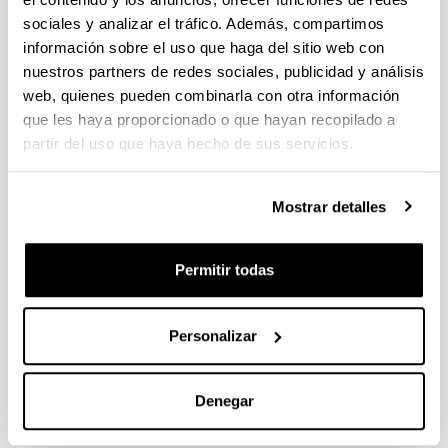
sociales y analizar el tráfico. Además, compartimos
Desarrollo de nuevos
información sobre el uso que haga del sitio web con
medicamentos para el tratamiento
nuestros partners de redes sociales, publicidad y análisis
de complicaciones asociadas al
web, quienes pueden combinarla con otra información
síndrome metabólico. Nuevas
que les haya proporcionado o que hayan recopilado a
aplicaciones terapéuticas de un
partir del uso que haya hecho de sus servicios.
flavonoide y un derivado de la
vitamina D.
Mostrar detalles
Doctorando/a:
Teresa Caro Ordieres
Año:
Permitir todas
2022
Universidad:
UPV/EHU
Personalizar
Personas encargadas de la dirección:
Patricia Aspichueta Celaá e Ignacio Ortega Azpitarte
Denegar
Descripción:
Tesis Industrial