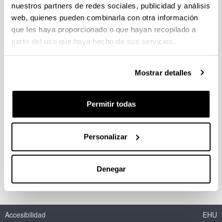
nuestros partners de redes sociales, publicidad y análisis
The role of osteopontin in liver
web, quienes pueden combinarla con otra información
fibrosis
que les haya proporcionado o que hayan recopilado a
partir del uso que haya hecho de sus servicios.
Doctorando/a:
Wing-kin Syn
Año:
Mostrar detalles
2017
Universidad:
Permitir todas
UPV/EHU
Personas encargadas de la dirección:
Patricia Aspichueta
Personalizar
Mención:
Doctorado internacional
Denegar
Accesibilidad
EHU