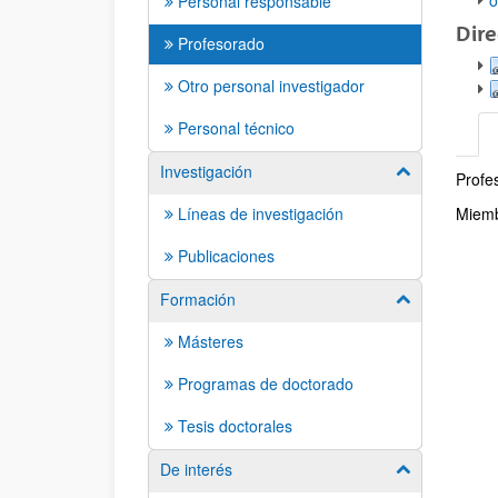
o
Personal responsable
Dir
Profesorado
Otro personal investigador
Personal técnico
Investigación
Mostrar/ocult
Profe
Perf
Líneas de investigación
Miemb
Publicaciones
Formación
Mostrar/ocult
Másteres
Programas de doctorado
Tesis doctorales
De interés
Mostrar/ocult