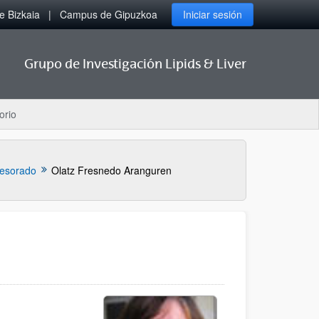
 Bizkaia
Campus de Gipuzkoa
Iniciar sesión
Grupo de Investigación Lipids & Liver
orio
fesorado
Olatz Fresnedo Aranguren