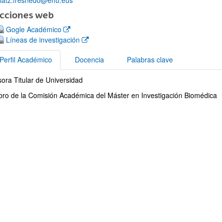
latz.fresnedo@ehu.eus
ecciones web
(Abre una nueva ventana)
Gogle Académico
(Abre una nueva ventana)
Líneas de investigación
Perfil Académico
Docencia
Palabras clave
ar subpáginas
sora Titular de Universidad
il Académico
ro de la Comisión Académica del Máster en Investigación Biomédica
ar subpáginas
ar subpáginas