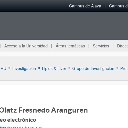
Campus de Álava
Campus de
Acceso a la Universidad
Áreas temáticas
Servicios
Direct
EHU
Investigación
Lipids & Liver
Grupo de Investigación
Pro
ar subpáginas
 Olatz Fresnedo Aranguren
eo electrónico