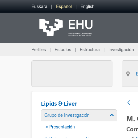
Saltar al contenido principal
Euskara
Español
English
Perfiles
Estudios
Estructura
Investigación
Lipids & Liver
Grupo de Investigación
Mostrar/ocult
M.
Presentación
Corr