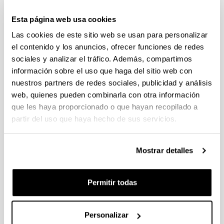
Esta página web usa cookies
Diet variability in European
Las cookies de este sitio web se usan para personalizar
anchovy: a comparative analysis
el contenido y los anuncios, ofrecer funciones de redes
between larval populations of the
sociales y analizar el tráfico. Además, compartimos
inner Bay of Biscay and the NW
información sobre el uso que haga del sitio web con
Mediterranean
nuestros partners de redes sociales, publicidad y análisis
Autoría:
web, quienes pueden combinarla con otra información
Intxausti, L., Villate, F., Motos, L., Uriarte, I., Iriarte, A.
que les haya proporcionado o que hayan recopilado a
Año:
partir del uso que haya hecho de sus servicios.
2017
Revista:
Mostrar detalles
Hydrobiologia
Factor de impacto:
2,165
Permitir todas
Cuartil:
2
Personalizar
Volumen: