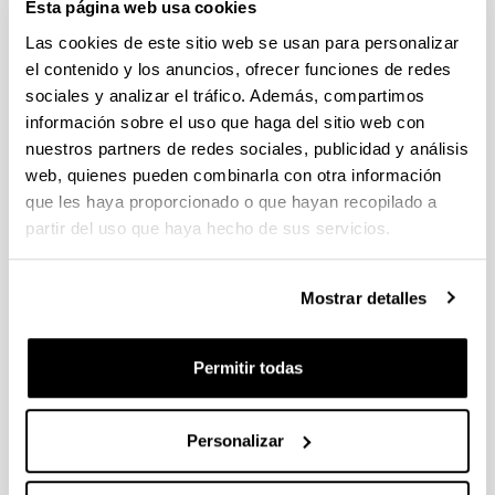
Esta página web usa cookies
Las cookies de este sitio web se usan para personalizar
Impact of colonizer copepods on
el contenido y los anuncios, ofrecer funciones de redes
zooplankton structure and diversity
sociales y analizar el tráfico. Además, compartimos
in contrasting estuaries
información sobre el uso que haga del sitio web con
nuestros partners de redes sociales, publicidad y análisis
Autoría:
Barroeta, Z., Villate, F., Uriarte, I., Iriarte, A.
web, quienes pueden combinarla con otra información
que les haya proporcionado o que hayan recopilado a
Año:
2022
partir del uso que haya hecho de sus servicios.
Revista:
Estuaries and Coasts
Mostrar detalles
Factor de impacto:
3,032
Permitir todas
Cuartil:
1
Volumen:
Personalizar
45
Página de inicio - Página de fin: