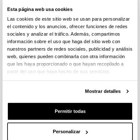
Esta página web usa cookies
Opposite phenological responses
Las cookies de este sitio web se usan para personalizar
of zooplankton to climate along a
el contenido y los anuncios, ofrecer funciones de redes
latitudinal gradient through the
sociales y analizar el tráfico. Además, compartimos
European shelf
información sobre el uso que haga del sitio web con
nuestros partners de redes sociales, publicidad y análisis
Autoría:
Uriarte, I., Villate, F., Iriarte, A., Fanjul, A., Atkinson, A.,
web, quienes pueden combinarla con otra información
Cook, K.
que les haya proporcionado o que hayan recopilado a
partir del uso que haya hecho de sus servicios.
Año:
2021
Revista:
Mostrar detalles
ICES Journal of Marine Science
Factor de impacto:
3,593
Permitir todas
Cuartil:
1
Personalizar
Volumen: