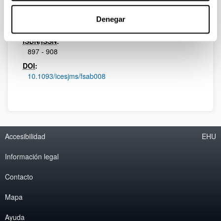
78
Página de inicio - Página de fin:
Denegar
1090 - 1107
ISBN
/
ISSN
:
897 - 908
DOI
:
10.1093/icesjms/fsab008
Accesibilidad
EHU
Información legal
Contacto
Mapa
Ayuda