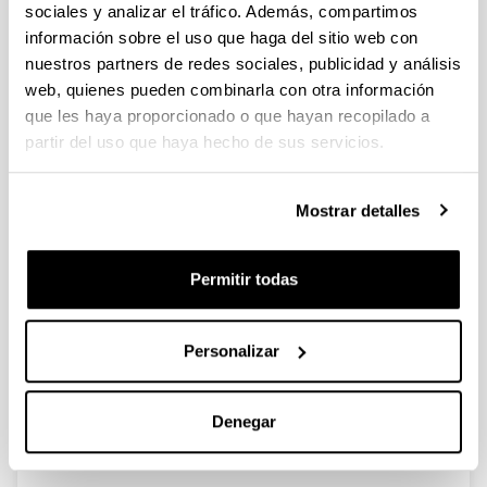
sociales y analizar el tráfico. Además, compartimos
información sobre el uso que haga del sitio web con
Axial variability in the relationship
nuestros partners de redes sociales, publicidad y análisis
of chlorophyll a with climatic
web, quienes pueden combinarla con otra información
factors and the North Atlantic
que les haya proporcionado o que hayan recopilado a
Oscillation in a Basque coast
partir del uso que haya hecho de sus servicios.
estuary, Bay of Biscay (1997-2006)
Autoría:
Mostrar detalles
F. Villate, G. Aravena, A. Iriarte & I. Uriarte
Año:
2008
Permitir todas
Revista:
Journal of Plankton Research
Personalizar
Volumen:
30
Página de inicio - Página de fin:
Denegar
1041 - 1049