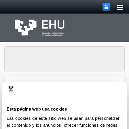
Abri
Saltar al contenido principal
me
prin
Ecología del
Abrir/cerrar m
Menú
Zooplancton
Esta página web usa cookies
Publicaciones
Las cookies de este sitio web se usan para personalizar
el contenido y los anuncios, ofrecer funciones de redes