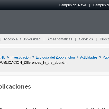
Campus de Álava
Campus de
Acceso a la Universidad
Áreas temáticas
Servicios
Direct
EHU
Investigación
Ecología del Zooplancton
Actividades
Pub
PUBLICACION_Differences_in_the_abundance_and_distribution_of_copepods_in_two_estuaries_of_the_Basque_coast_Bay_of_Biscay_in_relation_to_pollution
blicaciones
ar subpáginas