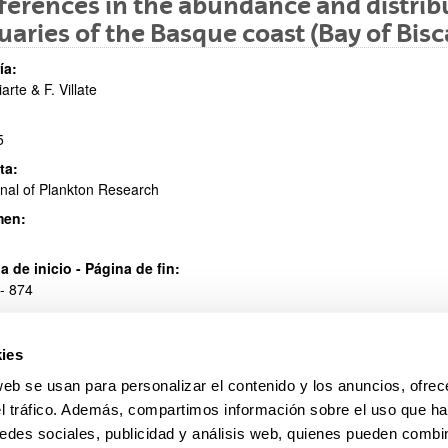
ferences in the abundance and distrib
uaries of the Basque coast (Bay of Bisca
ar subpáginas
ía:
iarte & F. Villate
5
ta:
nal of Plankton Research
ar subpáginas
men:
a de inicio - Página de fin:
- 874
ies
web se usan para personalizar el contenido y los anuncios, ofrec
el tráfico. Además, compartimos información sobre el uso que ha
edes sociales, publicidad y análisis web, quienes pueden combin