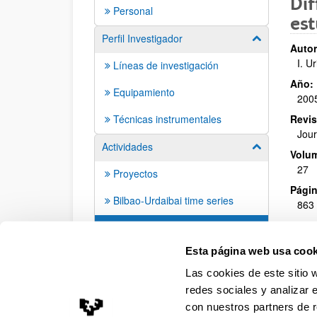
Dif
Personal
est
Perfil Investigador
Mostrar/ocult
Autor
I. Ur
Líneas de investigación
Año:
Equipamiento
200
Técnicas instrumentales
Revis
Jour
Actividades
Mostrar/ocult
Volu
27
Proyectos
Págin
Bilbao-Urdaibai time series
863 
Publicaciones
Esta página web usa cook
Las cookies de este sitio 
redes sociales y analizar 
con nuestros partners de r