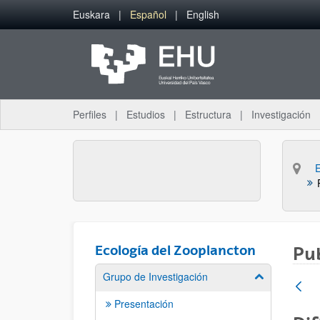
Saltar al contenido principal
Euskara
Español
English
Perfiles
Estudios
Estructura
Investigación
Ecología del Zooplancton
Pu
Grupo de Investigación
Mostrar/ocult
Presentación