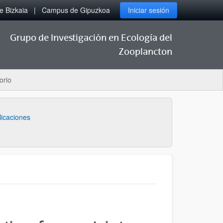
 Bizkaia
Campus de Gipuzkoa
Iniciar sesión
Grupo de Investigación en Ecología del
Zooplancton
orio
licaciones