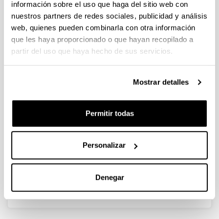
información sobre el uso que haga del sitio web con
nuestros partners de redes sociales, publicidad y análisis
Microplankton metabolism in a
web, quienes pueden combinarla con otra información
shallow estuary
que les haya proporcionado o que hayan recopilado a
partir del uso que haya hecho de sus servicios.
Autoría:
M. Revilla, A. Ansotegui, A. Iriarte, I. Madariaga, E.
Orive, A. Sarobe & J.M. Trigueros
Mostrar detalles
Año:
2002
Permitir todas
Revista:
Estuaries
Volumen:
Personalizar
25
Página de inicio - Página de fin:
6 - 18
Denegar