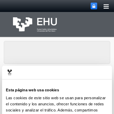
Abri
Saltar al contenido principal
me
prin
Ecología del
Abrir/cerrar m
Menú
Zooplancton
Esta página web usa cookies
Las cookies de este sitio web se usan para personalizar
Publicaciones
el contenido y los anuncios, ofrecer funciones de redes
sociales y analizar el tráfico. Además, compartimos