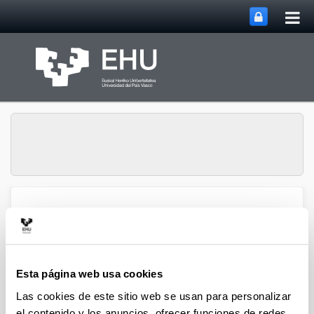
Abri
Saltar al contenido principal
me
prin
Ecología del
Abrir/cerrar m
Menú
Zooplancton
Esta página web usa cookies
Publicaciones
Las cookies de este sitio web se usan para personalizar
el contenido y los anuncios, ofrecer funciones de redes