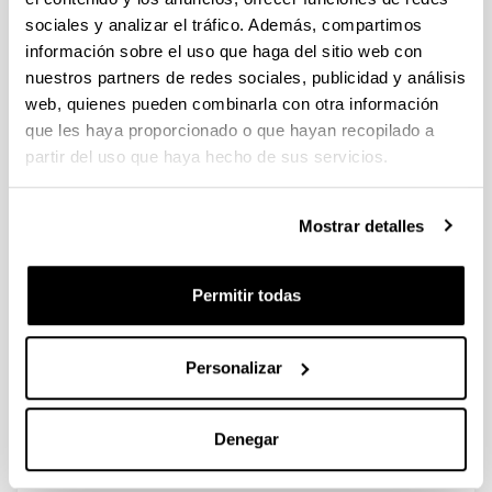
sociales y analizar el tráfico. Además, compartimos
información sobre el uso que haga del sitio web con
Spatial variations in size, weight
nuestros partners de redes sociales, publicidad y análisis
and condition factor of the females
web, quienes pueden combinarla con otra información
of Acartia clausi (Copepoda:
que les haya proporcionado o que hayan recopilado a
Calanoida) along a salinity gradient
partir del uso que haya hecho de sus servicios.
in two contrasting estuaries of the
Basque coast (Bay of Biscay
Mostrar detalles
Autoría:
I. Uriarte & F. Villate
Año:
Permitir todas
2006
Revista:
Hydrobiología
Personalizar
Volumen:
571
Denegar
Página de inicio - Página de fin:
329 - 339