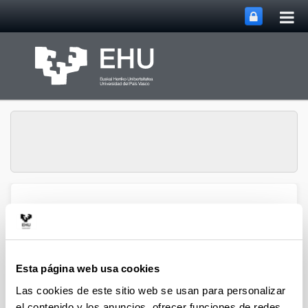
Abri
Saltar al contenido principal
me
prin
Ecología del
Abrir/cerrar m
Menú
Zooplancton
Esta página web usa cookies
Publicaciones
Las cookies de este sitio web se usan para personalizar
el contenido y los anuncios, ofrecer funciones de redes