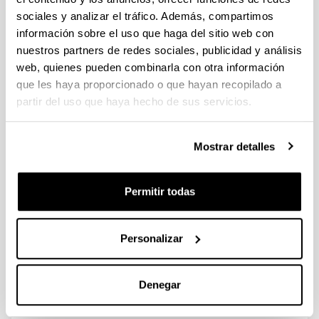
sociales y analizar el tráfico. Además, compartimos
información sobre el uso que haga del sitio web con
Spatial variations in size, weight
nuestros partners de redes sociales, publicidad y análisis
and condition factor of the females
web, quienes pueden combinarla con otra información
of Acartia clausi (Copepoda:
que les haya proporcionado o que hayan recopilado a
Calanoida) along a salinity gradient
partir del uso que haya hecho de sus servicios.
in two contrasting estuaries of the
Basque coast (Bay of Biscay
Mostrar detalles
Autoría:
I. Uriarte & F. Villate
Año:
Permitir todas
2006
Revista:
Hydrobiología
Personalizar
Volumen:
571
Denegar
Página de inicio - Página de fin:
329 - 339