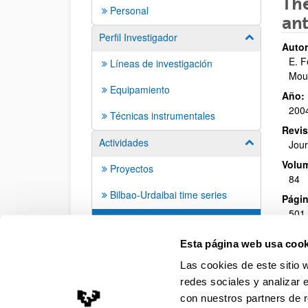
The
Personal
ant
Perfil Investigador
Mostrar/ocult
Autor
E. F
Líneas de investigación
Mour
Equipamiento
Año:
200
Técnicas instrumentales
Revis
Actividades
Mostrar/ocult
Jour
Volu
Proyectos
84
Bilbao-Urdaibai time series
Págin
501 
Publicaciones
Esta página web usa cook
Las cookies de este sitio 
redes sociales y analizar 
con nuestros partners de r