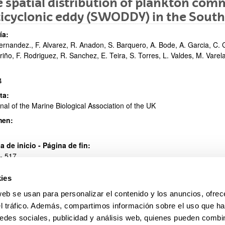
 spatial distribution of plankton comm
icyclonic eddy (SWODDY) in the South
ar subpáginas
ía:
ernandez., F. Alvarez, R. Anadon, S. Barquero, A. Bode, A. Garcia, C. Ga
iño, F. Rodriguez, R. Sanchez, E. Teira, S. Torres, L. Valdes, M. Varel
4
ta:
ar subpáginas
nal of the Marine Biological Association of the UK
men:
a de inicio - Página de fin:
- 517
ies
web se usan para personalizar el contenido y los anuncios, ofrec
el tráfico. Además, compartimos información sobre el uso que ha
edes sociales, publicidad y análisis web, quienes pueden combin