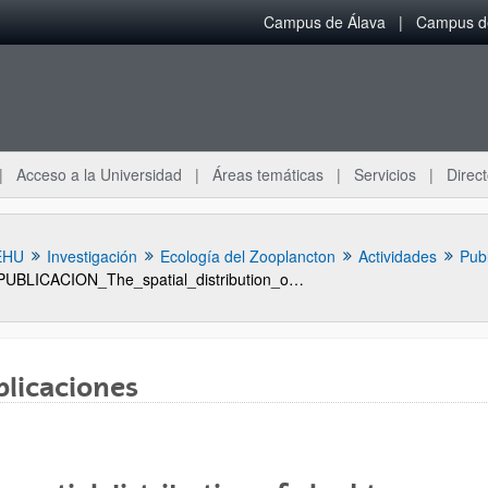
Campus de Álava
Campus de
Acceso a la Universidad
Áreas temáticas
Servicios
Direct
EHU
Investigación
Ecología del Zooplancton
Actividades
Pub
PUBLICACION_The_spatial_distribution_of_plankton_communities_in_a_slope_water_anticyclonic_eddy_SWODDY_in_the_Southern_Bay_of_Biscay
blicaciones
ar subpáginas