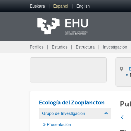
Saltar al contenido principal
Euskara
Español
English
Perfiles
Estudios
Estructura
Investigación
Ecología del Zooplancton
Pu
Grupo de Investigación
Mostrar/ocult
Presentación