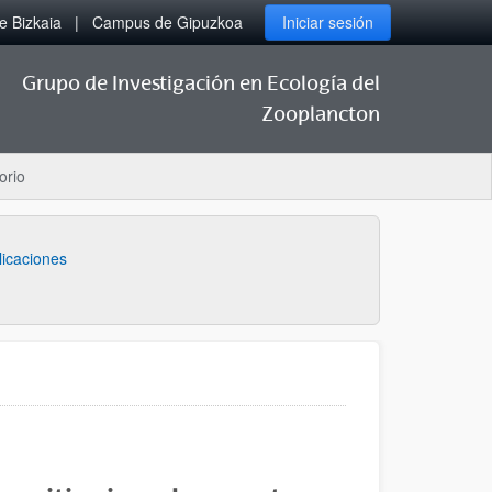
 Bizkaia
Campus de Gipuzkoa
Iniciar sesión
Grupo de Investigación en Ecología del
Zooplancton
orio
licaciones