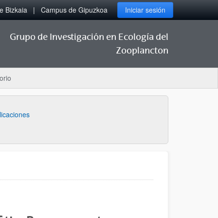
 Bizkaia
Campus de Gipuzkoa
Iniciar sesión
Grupo de Investigación en Ecología del
Zooplancton
orio
licaciones