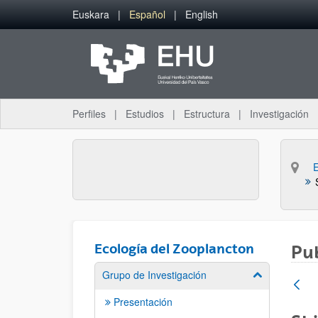
Saltar al contenido principal
Euskara
Español
English
Perfiles
Estudios
Estructura
Investigación
Ecología del Zooplancton
Pu
Grupo de Investigación
Mostrar/ocult
Presentación