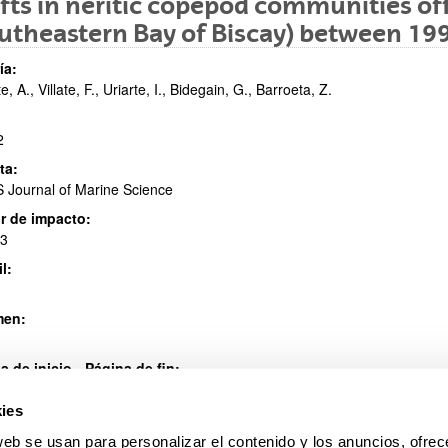
fts in neritic copepod communities of
utheastern Bay of Biscay) between 19
ar subpáginas
ía:
te, A., Villate, F., Uriarte, I., Bidegain, G., Barroeta, Z.
2
ta:
 Journal of Marine Science
ar subpáginas
r de impacto:
93
l:
men:
a de inicio - Página de fin:
- 843
ies
ISSN
:
- 908
web se usan para personalizar el contenido y los anuncios, ofrec