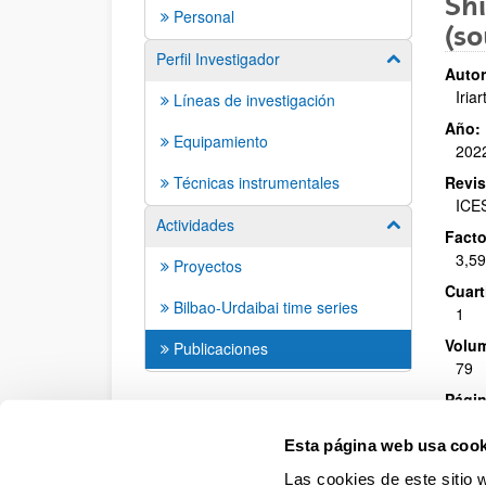
Shi
Personal
(so
Perfil Investigador
Mostrar/ocult
Autor
Iriar
Líneas de investigación
Año:
Equipamiento
202
Técnicas instrumentales
Revis
ICES
Actividades
Mostrar/ocult
Facto
3,5
Proyectos
Cuarti
Bilbao-Urdaibai time series
1
Volu
Publicaciones
79
Págin
830 
Esta página web usa cook
ISBN
/
897 
Las cookies de este sitio 