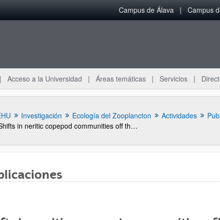
Campus de Álava
Campus de
Acceso a la Universidad
Áreas temáticas
Servicios
Direct
EHU
Investigación
Ecología del Zooplancton
Actividades
Pub
Shifts in neritic copepod communities off the Basque coast (southeastern Bay of Biscay) between 1998 and 2015
blicaciones
ar subpáginas