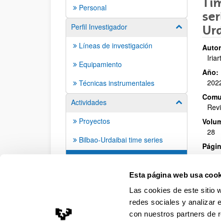
Tim
Personal
ser
Perfil Investigador
Mostrar/ocult
Urd
Líneas de investigación
Autor
Iriar
Equipamiento
Año:
202
Técnicas instrumentales
Comu
Actividades
Mostrar/ocult
Revi
Proyectos
Volu
28
Bilbao-Urdaibai time series
Págin
35 -
Publicaciones
ISBN
/
Esta página web usa cook
198
Las cookies de este sitio 
redes sociales y analizar 
con nuestros partners de r