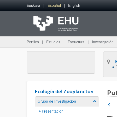
Saltar al contenido principal
Euskara
Español
English
Perfiles
Estudios
Estructura
Investigación
Ecología del Zooplancton
Pu
Grupo de Investigación
Mostrar/ocult
Presentación