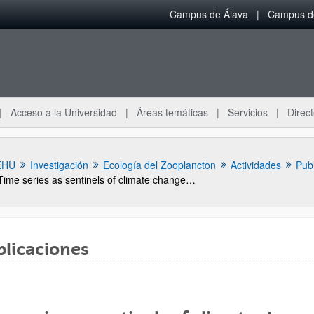
Campus de Álava
Campus de
Acceso a la Universidad
Áreas temáticas
Servicios
Direct
EHU
Investigación
Ecología del Zooplancton
Actividades
Pub
Time series as sentinels of climate change: the case of the time series in the plankton ecosystems of the estuaries of Bilbao and Urdaibai (Basque coast)
blicaciones
ar subpáginas