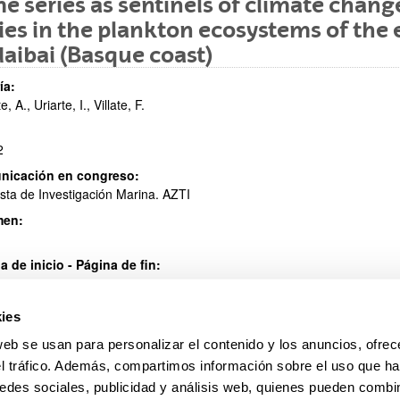
e series as sentinels of climate change
ies in the plankton ecosystems of the 
ar subpáginas
aibai (Basque coast)
ía:
te, A., Uriarte, I., Villate, F.
2
nicación en congreso:
ar subpáginas
sta de Investigación Marina. AZTI
men:
a de inicio - Página de fin:
 39
ISSN
:
ies
8-818X
web se usan para personalizar el contenido y los anuncios, ofrec
el tráfico. Además, compartimos información sobre el uso que ha
edes sociales, publicidad y análisis web, quienes pueden combin