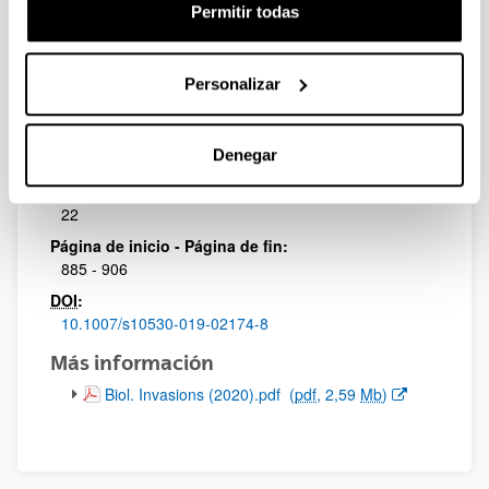
Permitir todas
Revista:
Biological Invasions
Factor de impacto:
Personalizar
3,087
Cuartil:
Denegar
1
Volumen:
22
Página de inicio - Página de fin:
885 - 906
DOI
:
10.1007/s10530-019-02174-8
Más información
(Abre una nueva ventana)
Biol. Invasions (2020).pdf
(
pdf
, 2,59
Mb
)