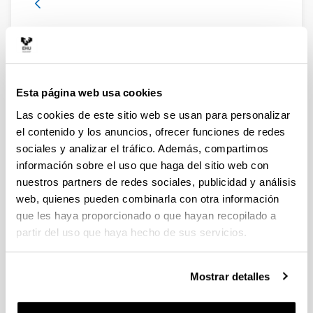
WGEUROBUS – Working Group
“Towards a EURopean Observatory
of the non-indigenous calanoid
copepod Pseudodiaptomus
Esta página web usa cookies
marinUS”
Las cookies de este sitio web se usan para personalizar
Autoría:
el contenido y los anuncios, ofrecer funciones de redes
Uttieri, M., Aguzzi, L., Aiese Cigliano, R., Amato, A.,
sociales y analizar el tráfico. Además, compartimos
Bojani, N., Brunetta, M., Camatti, E., Carotenuto, Y.,
información sobre el uso que haga del sitio web con
Damjanovi, T., Delpy F., De Olazabal, A., Di Capua I.,
nuestros partners de redes sociales, publicidad y análisis
Falcão, J., Fernández de Puelles, M. L., Foti, G.,
web, quienes pueden combinarla con otra información
Garbazey, O., Goruppi, A., Gubanova, A., Hubareva,
que les haya proporcionado o que hayan recopilado a
E., Iriarte, A., Khanaychenko, A., Lu, I. D., Marques, S.
C., Mazzocchi, M. G., Miku, J., Minutoli, R., Pagano,
partir del uso que haya hecho de sus servicios.
M., Pansera, M., Percopo, I., Primo, A. L., Svetlichny,
L., Ro, I. S., Tirelli, V., Uriarte, I., Vidjak, O., Villate, F.,
Wootton, M., Zagami, G., Zervoudaki, S.
Mostrar detalles
Año:
2020