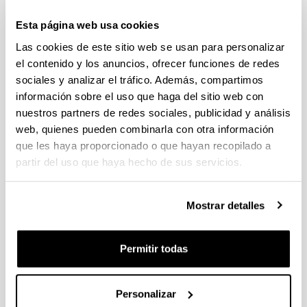
Esta página web usa cookies
Zooplankton seasonality across a
Las cookies de este sitio web se usan para personalizar
latitudinal gradient in the
el contenido y los anuncios, ofrecer funciones de redes
Northeast Atlantic Shelves
sociales y analizar el tráfico. Además, compartimos
Province.
información sobre el uso que haga del sitio web con
Autoría:
nuestros partners de redes sociales, publicidad y análisis
Fanjul, A., Iriarte, A., Villate, F., Uriarte, I., Atkinson, A.,
web, quienes pueden combinarla con otra información
Cook, K.
que les haya proporcionado o que hayan recopilado a
Año:
partir del uso que haya hecho de sus servicios.
2018
Revista:
Mostrar detalles
Continental Shelf Research
Factor de impacto:
1,942
Permitir todas
Cuartil:
2
Personalizar
Volumen: