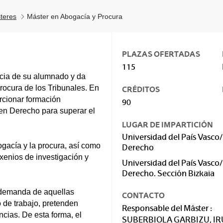
teres
Máster en Abogacía y Procura
PLAZAS OFERTADAS
115
ncia de su alumnado y da
rocura de los Tribunales. En
CRÉDITOS
orcionar formación
90
 en Derecho para superar el
LUGAR DE IMPARTICIÓN
Universidad del País Vasco/
ogacía y la procura, así como
Derecho
enios de investigación y
Universidad del País Vasco/
Derecho. Sección Bizkaia
a demanda de aquellas
CONTACTO
 de trabajo, pretenden
Responsable del Máster :
cias. De esta forma, el
SUBERBIOLA GARBIZU, I