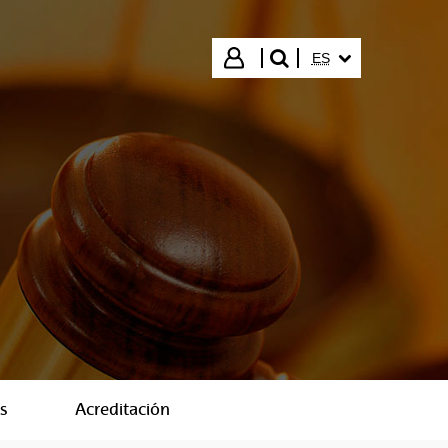
IDIOMA SELECCIO
Iniciar sesión
ES
buscar"
s
Acreditación