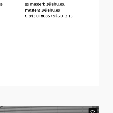
us
masterbiz@ehu.es;
mastergip@ehu.es
943 018085 / 946 013 151