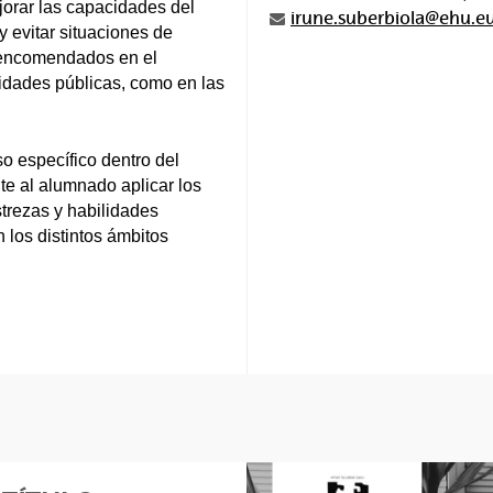
jorar las capacidades del
irune.suberbiola@ehu.e
 evitar situaciones de
es encomendados en el
oridades públicas, como en las
so específico dentro del
e al alumnado aplicar los
strezas y habilidades
 los distintos ámbitos