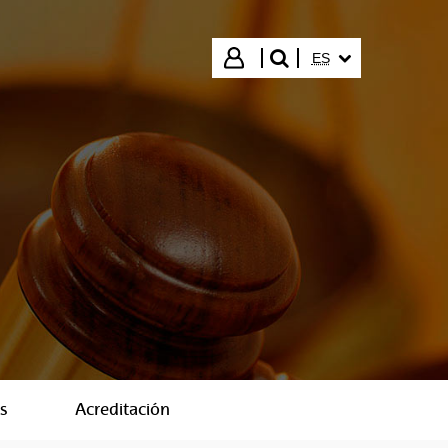
IDIOMA SELECCIO
Iniciar sesión
ES
buscar"
s
Acreditación