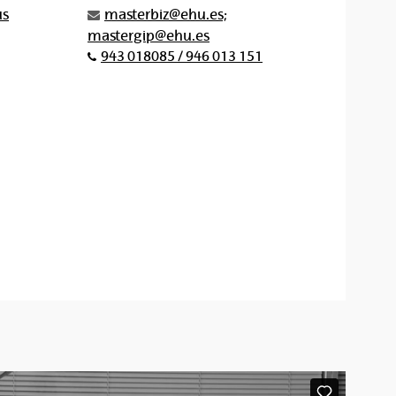
us
masterbiz@ehu.es;
mastergip@ehu.es
943 018085 / 946 013 151