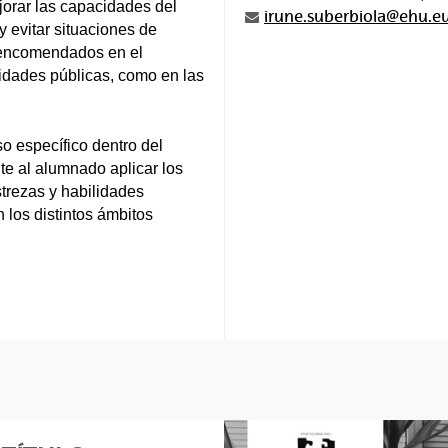
jorar las capacidades del
irune.suberbiola@ehu.e
 evitar situaciones de
es encomendados en el
oridades públicas, como en las
so específico dentro del
e al alumnado aplicar los
strezas y habilidades
 los distintos ámbitos