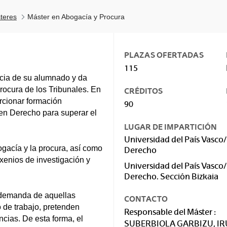
teres
Máster en Abogacía y Procura
PLAZAS OFERTADAS
115
ncia de su alumnado y da
rocura de los Tribunales. En
CRÉDITOS
orcionar formación
90
 en Derecho para superar el
LUGAR DE IMPARTICIÓN
Universidad del País Vasco/
ogacía y la procura, así como
Derecho
enios de investigación y
Universidad del País Vasco/
Derecho. Sección Bizkaia
a demanda de aquellas
CONTACTO
 de trabajo, pretenden
Responsable del Máster :
cias. De esta forma, el
SUBERBIOLA GARBIZU, I