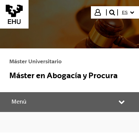
Saltar al contenido principal
IDIOMA
Iniciar sesión
ES
buscar"
Máster Universitario
Máster en Abogacía y Procura
Menú
Abrir/