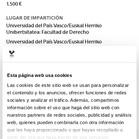
1.500 €
LUGAR DE IMPARTICIÓN
Universidad del País Vasco/Euskal Herriko
Unibertsitatea: Facultad de Derecho
Universidad del País Vasco/Euskal Herriko
Unibertsitatea: Facultad de Derecho. Sección Bizkaia
CONTACTO
Responsable del Máster :
Esta página web usa cookies
SUBERBIOLA GARBIZU, IRUNE
irune.suberbiola@ehu.eus
Las cookies de este sitio web se usan para personalizar
el contenido y los anuncios, ofrecer funciones de redes
Secretaría :
sociales y analizar el tráfico. Además, compartimos
Secretarías
información sobre el uso que haga del sitio web con
masterbiz@ehu.es; mastergip@ehu.es
nuestros partners de redes sociales, publicidad y análisis
943 018085 / 946 013 151
web, quienes pueden combinarla con otra información
que les haya proporcionado o que hayan recopilado a
partir del uso que haya hecho de sus servicios.