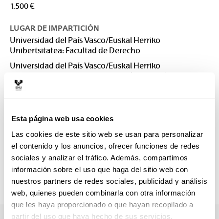
1.500 €
LUGAR DE IMPARTICIÓN
Universidad del País Vasco/Euskal Herriko
Unibertsitatea: Facultad de Derecho
Universidad del País Vasco/Euskal Herriko
Unibertsitatea: Facultad de Derecho. Sección Bizkaia
CONTACTO
Responsable del Máster :
Esta página web usa cookies
SUBERBIOLA GARBIZU, IRUNE
irune.suberbiola@ehu.eus
Las cookies de este sitio web se usan para personalizar
el contenido y los anuncios, ofrecer funciones de redes
Secretaría :
sociales y analizar el tráfico. Además, compartimos
Secretarías
información sobre el uso que haga del sitio web con
masterbiz@ehu.es; mastergip@ehu.es
nuestros partners de redes sociales, publicidad y análisis
943 018085 / 946 013 151
web, quienes pueden combinarla con otra información
que les haya proporcionado o que hayan recopilado a
partir del uso que haya hecho de sus servicios.