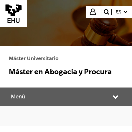
Saltar al contenido principal
IDIOMA
Iniciar sesión
ES
buscar"
Máster Universitario
Máster en Abogacía y Procura
Menú
Abrir/