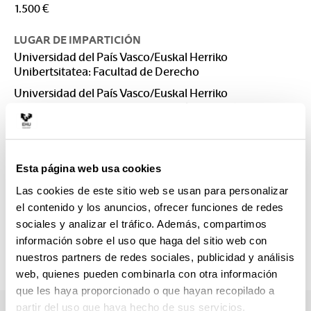
1.500 €
LUGAR DE IMPARTICIÓN
Universidad del País Vasco/Euskal Herriko
Unibertsitatea: Facultad de Derecho
Universidad del País Vasco/Euskal Herriko
Unibertsitatea: Facultad de Derecho. Sección Bizkaia
CONTACTO
Responsable del Máster :
Esta página web usa cookies
SUBERBIOLA GARBIZU, IRUNE
irune.suberbiola@ehu.eus
Las cookies de este sitio web se usan para personalizar
el contenido y los anuncios, ofrecer funciones de redes
Secretaría :
sociales y analizar el tráfico. Además, compartimos
Secretarías
información sobre el uso que haga del sitio web con
masterbiz@ehu.es; mastergip@ehu.es
nuestros partners de redes sociales, publicidad y análisis
943 018085 / 946 013 151
web, quienes pueden combinarla con otra información
que les haya proporcionado o que hayan recopilado a
partir del uso que haya hecho de sus servicios.