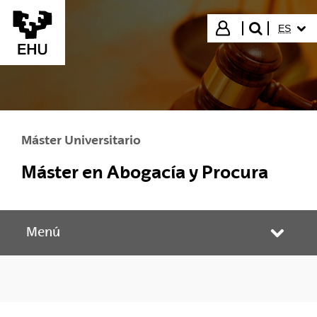
Saltar al contenido principal
IDIOMA
Iniciar sesión
ES
buscar"
Máster Universitario
Máster en Abogacía y Procura
Menú
Abrir/