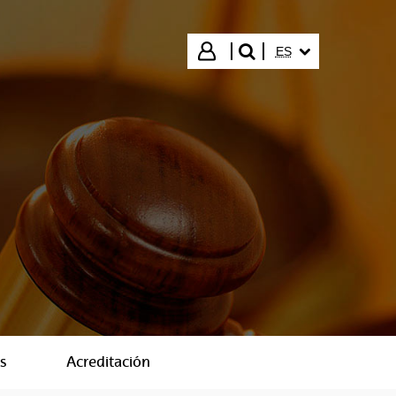
IDIOMA SELECCIO
Iniciar sesión
ES
buscar"
s
Acreditación