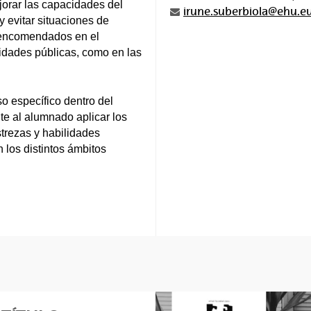
jorar las capacidades del
irune.suberbiola@ehu.e
 evitar situaciones de
es encomendados en el
oridades públicas, como en las
so específico dentro del
e al alumnado aplicar los
strezas y habilidades
 los distintos ámbitos