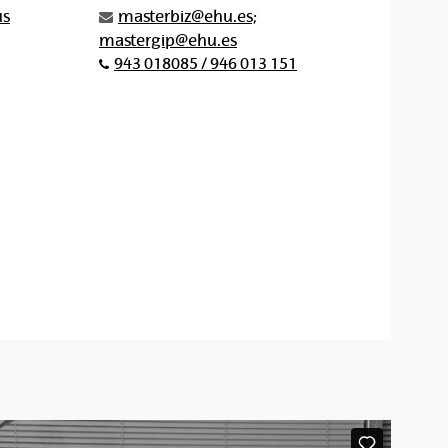
us
masterbiz@ehu.es;
mastergip@ehu.es
943 018085 / 946 013 151