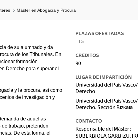
teres
Máster en Abogacía y Procura
PLAZAS OFERTADAS
115
ncia de su alumnado y da
rocura de los Tribunales. En
CRÉDITOS
orcionar formación
90
 en Derecho para superar el
LUGAR DE IMPARTICIÓN
Universidad del País Vasco/
ogacía y la procura, así como
Derecho
enios de investigación y
Universidad del País Vasco/
Derecho. Sección Bizkaia
a demanda de aquellas
CONTACTO
 de trabajo, pretenden
Responsable del Máster :
cias. De esta forma, el
SUBERBIOLA GARBIZU, I