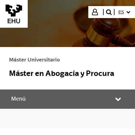
Saltar al contenido principal
IDIOMA
Iniciar sesión
ES
buscar"
Máster Universitario
Máster en Abogacía y Procura
Menú
Abrir/