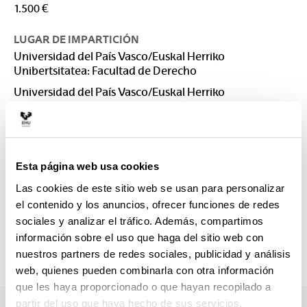
1.500 €
LUGAR DE IMPARTICIÓN
Universidad del País Vasco/Euskal Herriko
Unibertsitatea: Facultad de Derecho
Universidad del País Vasco/Euskal Herriko
Unibertsitatea: Facultad de Derecho. Sección Bizkaia
CONTACTO
Responsable del Máster :
Esta página web usa cookies
SUBERBIOLA GARBIZU, IRUNE
irune.suberbiola@ehu.eus
Las cookies de este sitio web se usan para personalizar
el contenido y los anuncios, ofrecer funciones de redes
Secretaría :
sociales y analizar el tráfico. Además, compartimos
Secretarías
información sobre el uso que haga del sitio web con
masterbiz@ehu.es; mastergip@ehu.es
nuestros partners de redes sociales, publicidad y análisis
943 018085 / 946 013 151
web, quienes pueden combinarla con otra información
que les haya proporcionado o que hayan recopilado a
partir del uso que haya hecho de sus servicios.