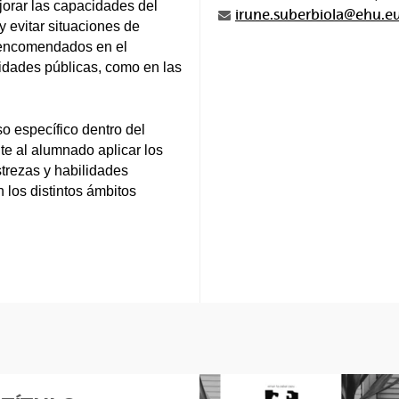
jorar las capacidades del
irune.suberbiola@ehu.e
 evitar situaciones de
es encomendados en el
oridades públicas, como en las
so específico dentro del
e al alumnado aplicar los
strezas y habilidades
 los distintos ámbitos