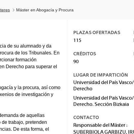
teres
Máster en Abogacía y Procura
PLAZAS OFERTADAS
115
ncia de su alumnado y da
rocura de los Tribunales. En
CRÉDITOS
orcionar formación
90
 en Derecho para superar el
LUGAR DE IMPARTICIÓN
Universidad del País Vasco/
ogacía y la procura, así como
Derecho
enios de investigación y
Universidad del País Vasco/
Derecho. Sección Bizkaia
a demanda de aquellas
CONTACTO
 de trabajo, pretenden
Responsable del Máster :
cias. De esta forma, el
SUBERBIOLA GARBIZU, I