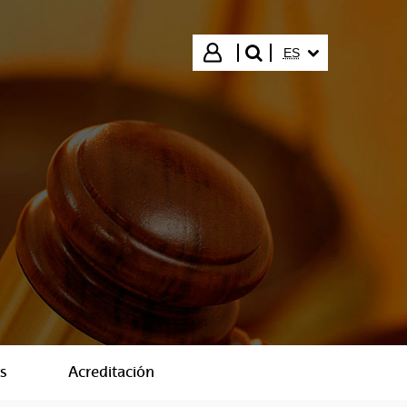
IDIOMA SELECCIO
Iniciar sesión
ES
buscar"
s
Acreditación