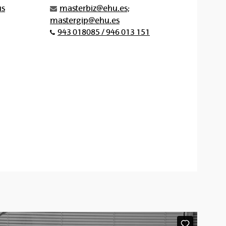
us
masterbiz@ehu.es;
mastergip@ehu.es
943 018085 / 946 013 151