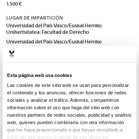
1.500 €
LUGAR DE IMPARTICIÓN
Universidad del País Vasco/Euskal Herriko
Unibertsitatea: Facultad de Derecho
Universidad del País Vasco/Euskal Herriko
Unibertsitatea: Facultad de Derecho. Sección Bizkaia
CONTACTO
Responsable del Máster :
Esta página web usa cookies
SUBERBIOLA GARBIZU, IRUNE
irune.suberbiola@ehu.eus
Las cookies de este sitio web se usan para personalizar
el contenido y los anuncios, ofrecer funciones de redes
Secretaría :
sociales y analizar el tráfico. Además, compartimos
Secretarías
información sobre el uso que haga del sitio web con
masterbiz@ehu.es; mastergip@ehu.es
nuestros partners de redes sociales, publicidad y análisis
943 018085 / 946 013 151
web, quienes pueden combinarla con otra información
que les haya proporcionado o que hayan recopilado a
partir del uso que haya hecho de sus servicios.