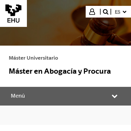
Saltar al contenido principal
IDIOMA
Iniciar sesión
ES
buscar"
Máster Universitario
Máster en Abogacía y Procura
Menú
Abrir/