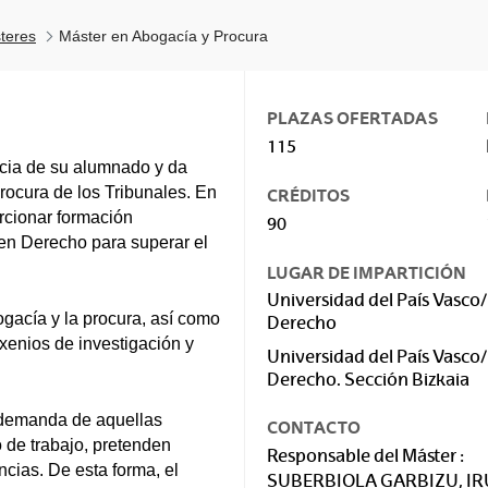
teres
Máster en Abogacía y Procura
PLAZAS OFERTADAS
115
ncia de su alumnado y da
rocura de los Tribunales. En
CRÉDITOS
orcionar formación
90
 en Derecho para superar el
LUGAR DE IMPARTICIÓN
Universidad del País Vasco/
ogacía y la procura, así como
Derecho
enios de investigación y
Universidad del País Vasco/
Derecho. Sección Bizkaia
a demanda de aquellas
CONTACTO
 de trabajo, pretenden
Responsable del Máster :
cias. De esta forma, el
SUBERBIOLA GARBIZU, I