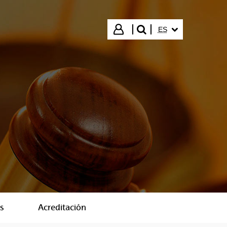
IDIOMA SELECCIO
Iniciar sesión
ES
buscar"
s
Acreditación