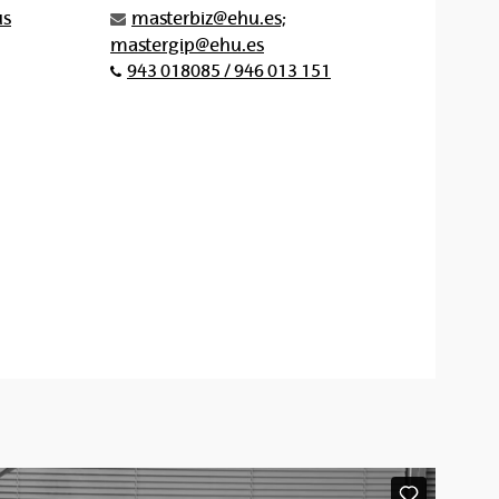
us
masterbiz@ehu.es;
mastergip@ehu.es
943 018085 / 946 013 151