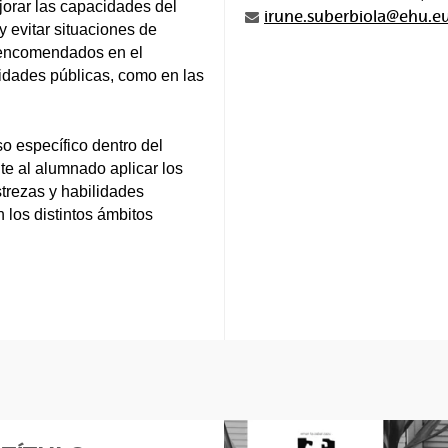
jorar las capacidades del
irune.suberbiola@ehu.e
 evitar situaciones de
es encomendados en el
oridades públicas, como en las
so específico dentro del
e al alumnado aplicar los
strezas y habilidades
 los distintos ámbitos