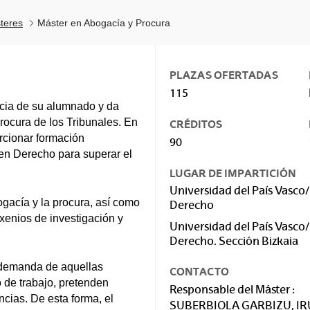
teres
Máster en Abogacía y Procura
PLAZAS OFERTADAS
115
ncia de su alumnado y da
rocura de los Tribunales. En
CRÉDITOS
orcionar formación
90
 en Derecho para superar el
LUGAR DE IMPARTICIÓN
Universidad del País Vasco/
ogacía y la procura, así como
Derecho
enios de investigación y
Universidad del País Vasco/
Derecho. Sección Bizkaia
a demanda de aquellas
CONTACTO
 de trabajo, pretenden
Responsable del Máster :
cias. De esta forma, el
SUBERBIOLA GARBIZU, I