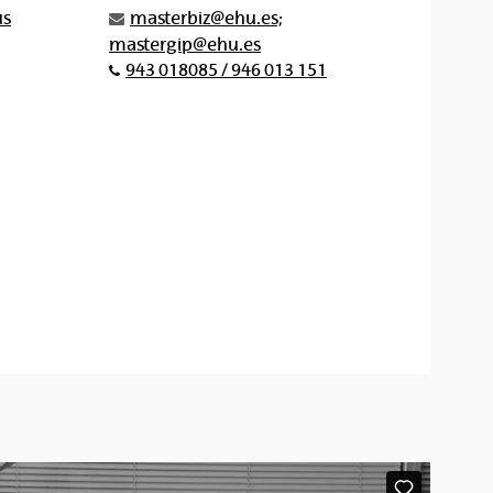
us
masterbiz@ehu.es;
mastergip@ehu.es
943 018085 / 946 013 151