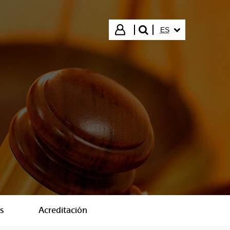
IDIOMA SELECCIO
Iniciar sesión
ES
buscar"
s
Acreditación