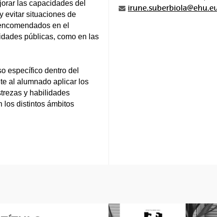
jorar las capacidades del
irune.suberbiola@ehu.e
 evitar situaciones de
es encomendados en el
oridades públicas, como en las
so específico dentro del
e al alumnado aplicar los
strezas y habilidades
 los distintos ámbitos