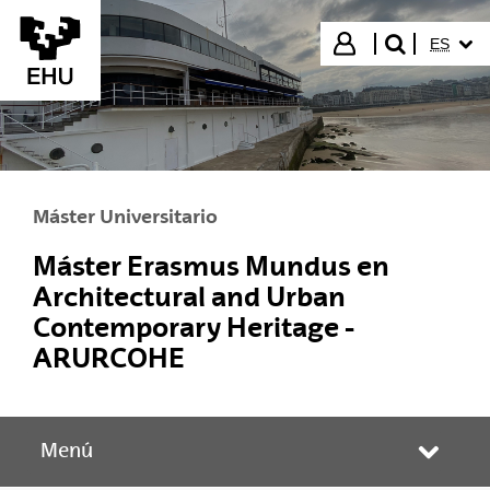
Saltar al contenido principal
IDIOMA
Iniciar sesión
ES
buscar"
Máster Universitario
Máster Erasmus Mundus en
Architectural and Urban
Contemporary Heritage -
ARURCOHE
Menú
Abrir/