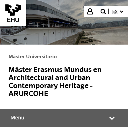
Saltar al contenido principal
IDIOMA
Iniciar sesión
ES
buscar"
Máster Universitario
Máster Erasmus Mundus en
Architectural and Urban
Contemporary Heritage -
ARURCOHE
Menú
Abrir/