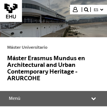
Saltar al contenido principal
IDIOMA
Iniciar sesión
ES
buscar"
Máster Universitario
Máster Erasmus Mundus en
Architectural and Urban
Contemporary Heritage -
ARURCOHE
Menú
Abrir/