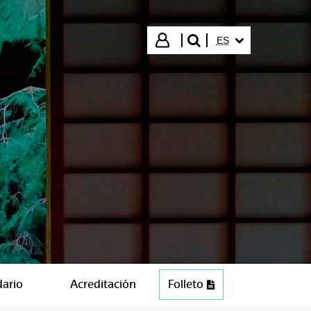
IDIOMA SELECCIO
Iniciar sesión
ES
buscar"
dario
Acreditación
Folleto