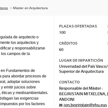
teres
Máster en Arquitectura
PLAZAS OFERTADAS
100
egulada de arquitecto o
mente los arquitectos y
CRÉDITOS
edificar y responsabilizarse
60
n los campos de la
LUGAR DE IMPARTICIÓN
Universidad del País Vasco/
do en Fundamentos de
Superior de Arquitectura
ia para abordar procesos de
ural, adoptar soluciones
CONTACTO
 emitir juicios sobre
Responsable del Máster :
, éticas y medioambientales.
BEGIRISTAIN MITXELENA, 
tisfagan las exigencias
ANDONI
s impuestos por los factores
jon.begiristain@ehu.eus