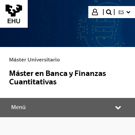
Saltar al contenido principal
IDIOMA
Iniciar sesión
ES
buscar"
Máster Universitario
Máster en Banca y Finanzas
Cuantitativas
Menú
Abrir/