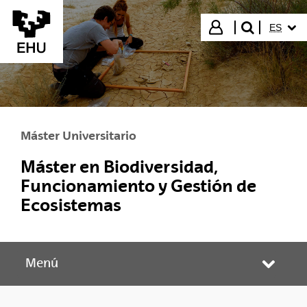
Saltar al contenido principal
IDIOMA
Iniciar sesión
ES
buscar"
Máster Universitario
Máster en Biodiversidad,
Funcionamiento y Gestión de
Ecosistemas
Menú
Abrir/