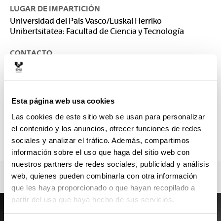
LUGAR DE IMPARTICIÓN
Universidad del País Vasco/Euskal Herriko
Unibertsitatea: Facultad de Ciencia y Tecnología
CONTACTO
Responsable del Máster :
BIURRUN GALARRAGA, MIREN IDOIA
idoia.biurrun@ehu.eus
Esta página web usa cookies
Secretaría :
RUIZ SANCHEZ, ANA
Las cookies de este sitio web se usan para personalizar
ztf.master@ehu.eus
el contenido y los anuncios, ofrecer funciones de redes
94 601 33 90
sociales y analizar el tráfico. Además, compartimos
información sobre el uso que haga del sitio web con
nuestros partners de redes sociales, publicidad y análisis
web, quienes pueden combinarla con otra información
que les haya proporcionado o que hayan recopilado a
partir del uso que haya hecho de sus servicios.