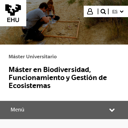
Saltar al contenido principal
IDIOMA
Iniciar sesión
ES
buscar"
Máster Universitario
Máster en Biodiversidad,
Funcionamiento y Gestión de
Ecosistemas
Menú
Abrir/