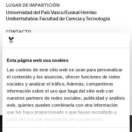
LUGAR DE IMPARTICIÓN
Universidad del País Vasco/Euskal Herriko
Unibertsitatea: Facultad de Ciencia y Tecnología
CONTACTO
Responsable del Máster :
BIURRUN GALARRAGA, MIREN IDOIA
idoia.biurrun@ehu.eus
Esta página web usa cookies
Secretaría :
RUIZ SANCHEZ, ANA
Las cookies de este sitio web se usan para personalizar
ztf.master@ehu.eus
el contenido y los anuncios, ofrecer funciones de redes
94 601 33 90
sociales y analizar el tráfico. Además, compartimos
información sobre el uso que haga del sitio web con
nuestros partners de redes sociales, publicidad y análisis
web, quienes pueden combinarla con otra información
que les haya proporcionado o que hayan recopilado a
partir del uso que haya hecho de sus servicios.