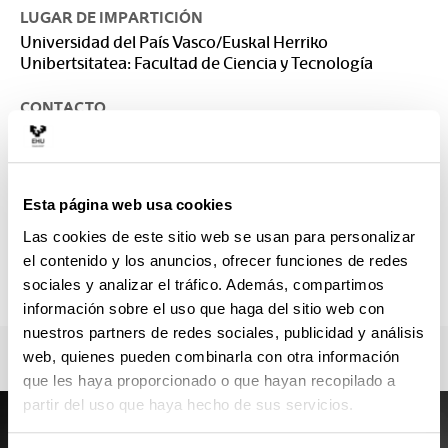
LUGAR DE IMPARTICIÓN
Universidad del País Vasco/Euskal Herriko
Unibertsitatea: Facultad de Ciencia y Tecnología
CONTACTO
Responsable del Máster :
BIURRUN GALARRAGA, MIREN IDOIA
idoia.biurrun@ehu.eus
Esta página web usa cookies
Secretaría :
RUIZ SANCHEZ, ANA
Las cookies de este sitio web se usan para personalizar
ztf.master@ehu.eus
el contenido y los anuncios, ofrecer funciones de redes
94 601 33 90
sociales y analizar el tráfico. Además, compartimos
información sobre el uso que haga del sitio web con
nuestros partners de redes sociales, publicidad y análisis
web, quienes pueden combinarla con otra información
que les haya proporcionado o que hayan recopilado a
partir del uso que haya hecho de sus servicios.