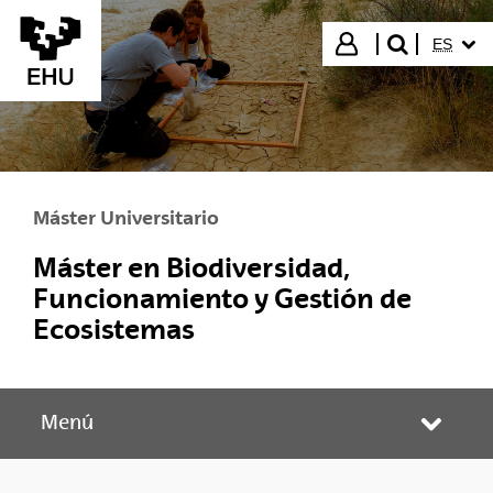
Saltar al contenido principal
IDIOMA
Iniciar sesión
ES
buscar"
Máster Universitario
Máster en Biodiversidad,
Funcionamiento y Gestión de
Ecosistemas
Menú
Abrir/