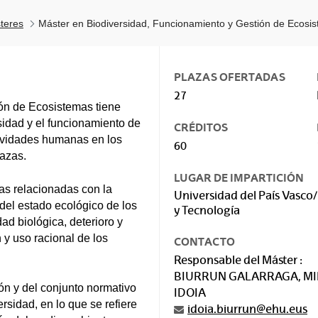
teres
Máster en Biodiversidad, Funcionamiento y Gestión de Ecosi
PLAZAS OFERTADAS
27
ón de Ecosistemas tiene
sidad y el funcionamiento de
CRÉDITOS
tividades humanas en los
60
nazas.
LUGAR DE IMPARTICIÓN
as relacionadas con la
Universidad del País Vasco/
 del estado ecológico de los
y Tecnología
ad biológica, deterioro y
 y uso racional de los
CONTACTO
Responsable del Máster :
BIURRUN GALARRAGA, M
ón y del conjunto normativo
IDOIA
rsidad, en lo que se refiere
idoia.biurrun@ehu.eus