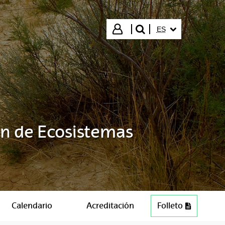
IDIOMA SELECCIO
Iniciar sesión
ES
buscar"
ón de Ecosistemas
Calendario
Acreditación
Folleto