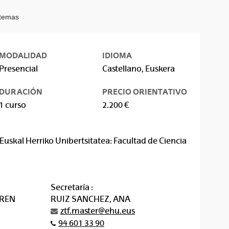
stemas
MODALIDAD
IDIOMA
Presencial
Castellano, Euskera
DURACIÓN
PRECIO ORIENTATIVO
1 curso
2.200 €
Euskal Herriko Unibertsitatea: Facultad de Ciencia
Secretaría :
IREN
RUIZ SANCHEZ, ANA
ztf.master@ehu.eus
94 601 33 90