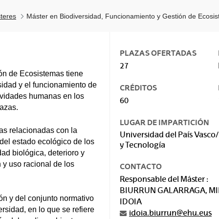
teres
Máster en Biodiversidad, Funcionamiento y Gestión de Ecosi
PLAZAS OFERTADAS
27
ón de Ecosistemas tiene
sidad y el funcionamiento de
CRÉDITOS
tividades humanas en los
60
nazas.
LUGAR DE IMPARTICIÓN
as relacionadas con la
Universidad del País Vasco/
 del estado ecológico de los
y Tecnología
ad biológica, deterioro y
 y uso racional de los
CONTACTO
Responsable del Máster :
BIURRUN GALARRAGA, M
ón y del conjunto normativo
IDOIA
rsidad, en lo que se refiere
idoia.biurrun@ehu.eus