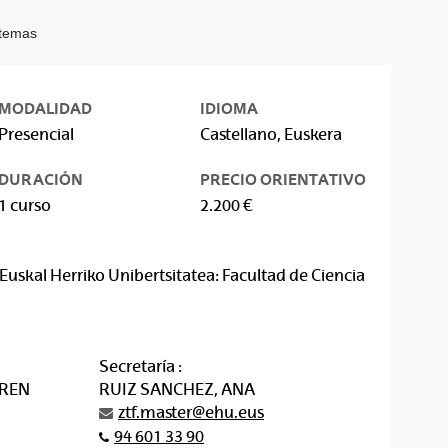
stemas
MODALIDAD
IDIOMA
Presencial
Castellano, Euskera
DURACIÓN
PRECIO ORIENTATIVO
1 curso
2.200 €
Euskal Herriko Unibertsitatea: Facultad de Ciencia
Secretaría :
IREN
RUIZ SANCHEZ, ANA
ztf.master@ehu.eus
94 601 33 90