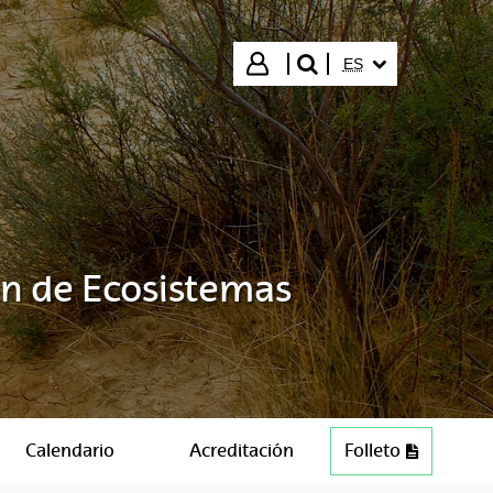
IDIOMA SELECCIO
Iniciar sesión
ES
buscar"
ón de Ecosistemas
Calendario
Acreditación
Folleto