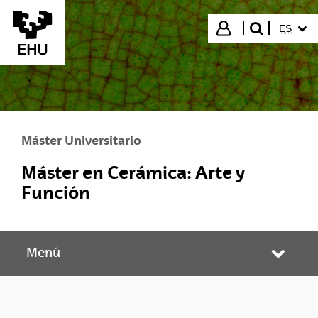
Saltar al contenido principal
IDIOMA
Iniciar sesión
ES
buscar"
Máster Universitario
Máster en Cerámica: Arte y
Función
Menú
Abrir/