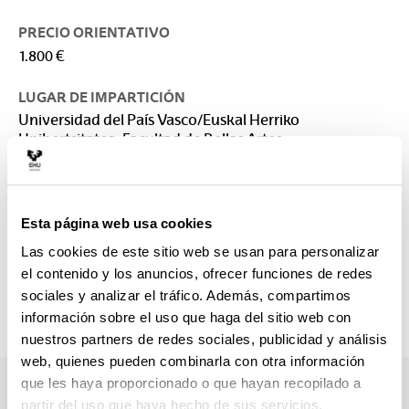
PRECIO ORIENTATIVO
1.800 €
LUGAR DE IMPARTICIÓN
Universidad del País Vasco/Euskal Herriko
Unibertsitatea: Facultad de Bellas Artes
CONTACTO
Responsable del Máster :
Esta página web usa cookies
LEYUN ORRICO, MAITE
maite.leyun@ehu.eus
Las cookies de este sitio web se usan para personalizar
el contenido y los anuncios, ofrecer funciones de redes
Secretaría :
sociales y analizar el tráfico. Además, compartimos
arteederrak.masterra@ehu.es
información sobre el uso que haga del sitio web con
nuestros partners de redes sociales, publicidad y análisis
web, quienes pueden combinarla con otra información
que les haya proporcionado o que hayan recopilado a
partir del uso que haya hecho de sus servicios.