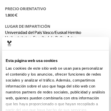
PRECIO ORIENTATIVO
1.800 €
LUGAR DE IMPARTICIÓN
Universidad del País Vasco/Euskal Herriko
Unibertsitatea: Facultad de Bellas Artes
CONTACTO
Responsable del Máster :
Esta página web usa cookies
LEYUN ORRICO, MAITE
maite.leyun@ehu.eus
Las cookies de este sitio web se usan para personalizar
el contenido y los anuncios, ofrecer funciones de redes
Secretaría :
sociales y analizar el tráfico. Además, compartimos
arteederrak.masterra@ehu.es
información sobre el uso que haga del sitio web con
nuestros partners de redes sociales, publicidad y análisis
web, quienes pueden combinarla con otra información
que les haya proporcionado o que hayan recopilado a
partir del uso que haya hecho de sus servicios.