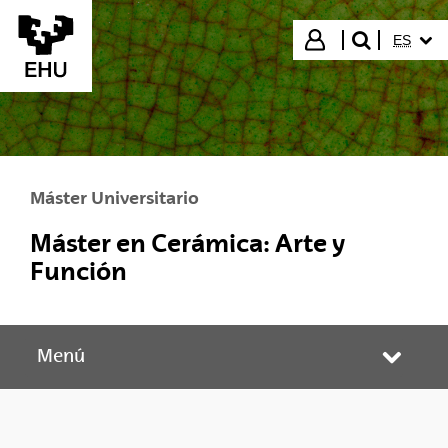
Saltar al contenido principal
IDIOMA
Iniciar sesión
ES
buscar"
Máster Universitario
Máster en Cerámica: Arte y
Función
Menú
Abrir/