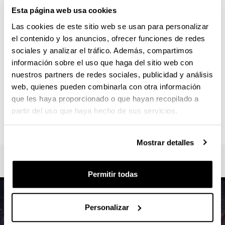
Universidad del País Vasco/Euskal Herriko
Esta página web usa cookies
Unibertsitatea: Escuela de Ingeniería de Bilbao
Las cookies de este sitio web se usan para personalizar
CONTACTO
el contenido y los anuncios, ofrecer funciones de redes
Responsable del Máster :
sociales y analizar el tráfico. Además, compartimos
DEL RIO GAZTELURRUTIA, MARIA TERESA
información sobre el uso que haga del sitio web con
teresa.delrio@ehu.eus
nuestros partners de redes sociales, publicidad y análisis
web, quienes pueden combinarla con otra información
Secretaría :
que les haya proporcionado o que hayan recopilado a
SECRETARÍA EIB - BILBAO
partir del uso que haya hecho de sus servicios.
postgrados.eib@ehu.eus
946013917
Mostrar detalles
Permitir todas
Personalizar