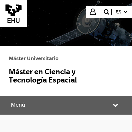
Saltar al contenido principal
IDIOMA
Iniciar sesión
ES
buscar"
Máster Universitario
Máster en Ciencia y
Tecnología Espacial
Menú
Abrir/