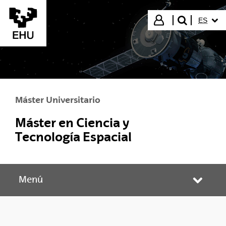
Saltar al contenido principal
IDIOMA
Iniciar sesión
ES
buscar"
Máster Universitario
Máster en Ciencia y
Tecnología Espacial
Menú
Abrir/