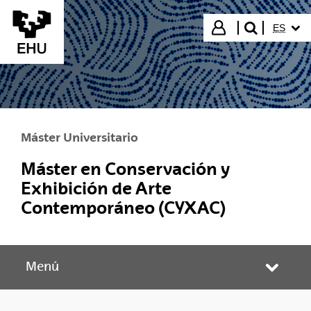
Saltar al contenido principal
IDIOMA
Iniciar sesión
ES
buscar"
Máster Universitario
Máster en Conservación y
Exhibición de Arte
Contemporáneo (CYXAC)
Menú
Abrir/