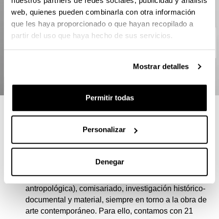
nuestros partners de redes sociales, publicidad y análisis
web, quienes pueden combinarla con otra información
que les haya proporcionado o que hayan recopilado a
partir del uso que haya hecho de sus servicios.
Mostrar detalles
Permitir todas
RAZONES PARA ELEGIR ESTE
MÁSTER
Personalizar
Clara “multidisciplinaridad” del máster: se imparten
Denegar
(casi con el mismo peso) materias de Conservación,
legislación, crítica (incluyendo la visión
antropológica), comisariado, investigación histórico-
documental y material, siempre en torno a la obra de
arte contemporáneo. Para ello, contamos con 21