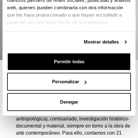
nuestros partners de redes sociales, publicidad y análisis
web, quienes pueden combinarla con otra información
que les haya proporcionado o que hayan recopilado a
partir del uso que haya hecho de sus servicios.
Mostrar detalles
Permitir todas
RAZONES PARA ELEGIR ESTE
MÁSTER
Personalizar
Clara “multidisciplinaridad” del máster: se imparten
Denegar
(casi con el mismo peso) materias de Conservación,
legislación, crítica (incluyendo la visión
antropológica), comisariado, investigación histórico-
documental y material, siempre en torno a la obra de
arte contemporáneo. Para ello, contamos con 21