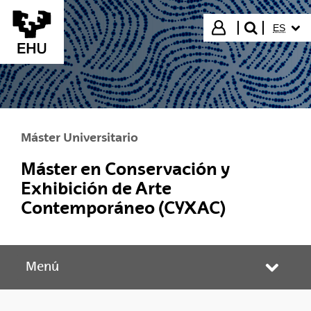
Saltar al contenido principal
IDIOMA
Iniciar sesión
ES
buscar"
Máster Universitario
Máster en Conservación y
Exhibición de Arte
Contemporáneo (CYXAC)
Menú
Abrir/