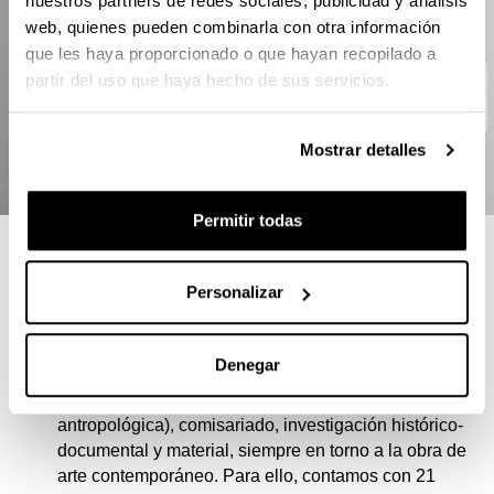
nuestros partners de redes sociales, publicidad y análisis
web, quienes pueden combinarla con otra información
que les haya proporcionado o que hayan recopilado a
partir del uso que haya hecho de sus servicios.
Mostrar detalles
Permitir todas
RAZONES PARA ELEGIR ESTE
MÁSTER
Personalizar
Clara “multidisciplinaridad” del máster: se imparten
Denegar
(casi con el mismo peso) materias de Conservación,
legislación, crítica (incluyendo la visión
antropológica), comisariado, investigación histórico-
documental y material, siempre en torno a la obra de
arte contemporáneo. Para ello, contamos con 21