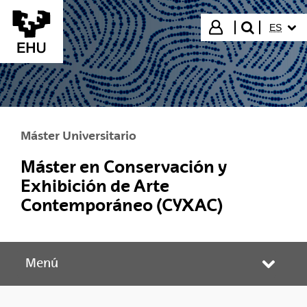
Saltar al contenido principal
IDIOMA
Iniciar sesión
ES
buscar"
Máster Universitario
Máster en Conservación y
Exhibición de Arte
Contemporáneo (CYXAC)
Menú
Abrir/